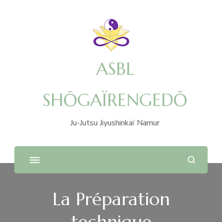
ASBL
SHŌGAÏRENGEDŌ
Ju-Jutsu Jiyushinkaï Namur
La Préparation
technique